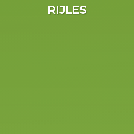
RIJLES
Binnen 1 dag
jouw BE