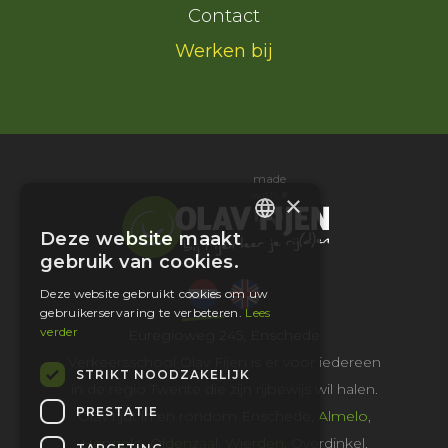
Contact
Werken bij
made
with ♥
×
Deze website maakt
DUTCH
gebruik van cookies.
ENGLISH
Deze website gebruikt cookies om uw
gebruikerservaring te verbeteren.
Lees
verder
Euregioweg 245, Enschede
Verkeersschool Olav Fijen is er voor iedereen
STRIKT NOODZAKELIJK
in de regio Twente die zijn rijbewijs wil halen.
PRESTATIE
Olav rijdt in en rondom Enschede,
Almelo
,
Hengelo
,
Oldenzaal
,
Wierden
, Overdinkel,