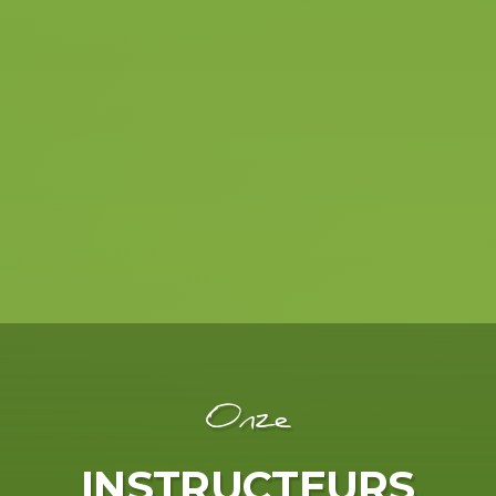
€ 550
1 daagse duo-
praktijkopleiding
Bekijk alle pakketten
Onze
INSTRUCTEURS