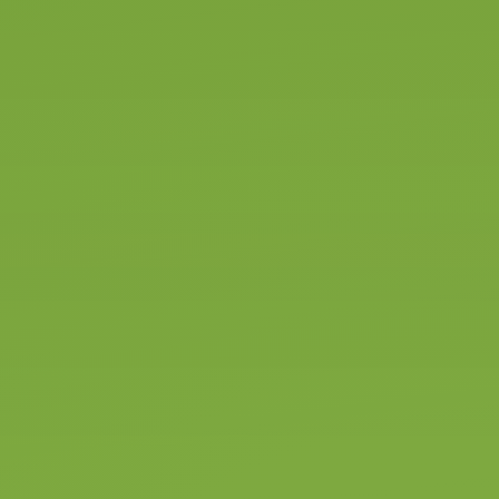
rijbewijs
Met onze voordelige duo-
dagopleiding start je ‘s morgens
en ben jij ‘s middags in het bezit
van jouw aanhanger rijbewijs.
Een theorie-examen is voor dit
rijbewijs niet nodig.
Tijdens de duo-dagopleiding
worden alle facetten voor het af
te leggen examen uitvoerig
behandeld en getraind. Voor het
aanhanger rijbewijs in 1 dag is
enige ervaring gewenst.