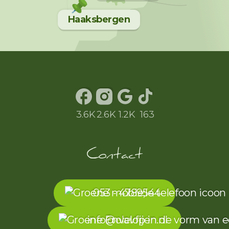
Haaksbergen
3.6K
2.6K
1.2K
163
Contact
053 - 4789544
info@olavfijen.nl