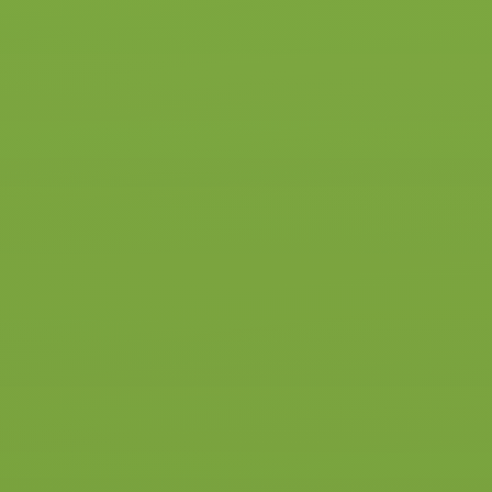
Je hebt geen theorie-examen
nodig voor dit rijbewijs.
Wel begint het examen met wat
vragen over het kentekenbewijs,
laadvermogen en wat technische
aspecten.
En je gaat leren over het aan- en
afkoppelen van een aanhanger.