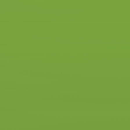
Ook kun je winst behalen door
jouw rijles te koppelen aan de
rijles van een vriend of vriendin.
Het zogenaamde
duolessen
. Als
je zelf achter het stuur zit is het
niet altijd makkelijk om alle
handelingen, in combinatie met
het verkeer en een uitleg van de
instructeur, goed uit te voeren.
Door om en om te rijden krijg je