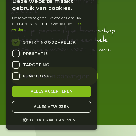
die al een tijd niet meer heeft
Deze website maakt
DUTCH
gebruik van cookies.
gereden.
ENGLISH
Deze website gebruikt cookies om uw
gebruikerservaring te verbeteren.
Lees
Laat je persoonlijke boodschap
verder
achter en wij maken een hele
STRIKT NOODZAKELIJK
mooie cadeaubon voor je aan.
PRESTATIE
TARGETING
Cadeaubon aanvragen
FUNCTIONEEL
ALLES ACCEPTEREN
ALLES AFWIJZEN
DETAILS WEERGEVEN