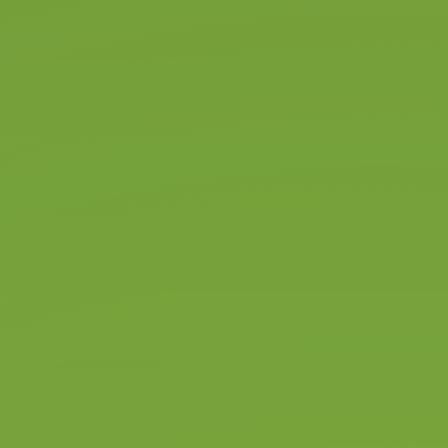
We moeten de toekomst
duurzamer maken. Maar je wilt
ook rijlessen volgen, je rijbewijs
halen. Gelukkig kun je beide
combineren door elektrische
rijlessen te volgen bij onze
verkeersschool.
Onze lessen zijn afgestemd op
elektrisch rijden en volgen
verder alles wat je ook bij
gewone rijlessen krijgt. De
pakketten zijn daardoor
identiek.