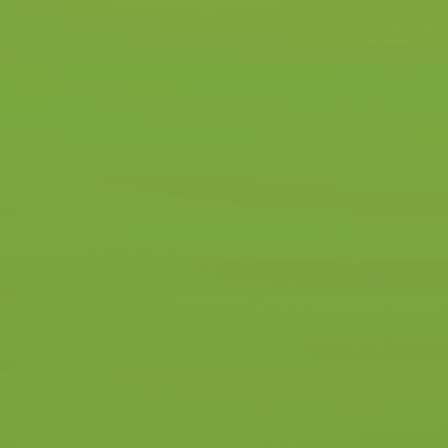
Wij hebben een aanvullende
module “schakelen” ontwikkeld.
Bij het volgen van deze module
ben jij al rijvaardig en heb je
verkeersinzicht. Nu ga je in een
paar lessen de module schakelen
onder de knie krijgen in een
handgeschakelde lesauto.
Deze module wordt getoetst door
de CBR examinator.