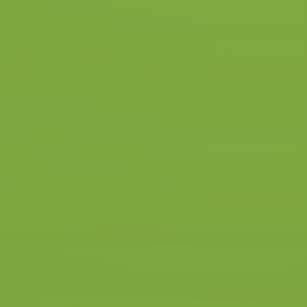
Door dit te combineren met de
RIS (rijopleiding in stappen)
methodiek wordt het
slagingspercentage vergroot, heb
jij minder lessen nodig en is jouw
opleiding dus goedkoper.