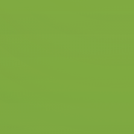
Voorafgaand, tijdens en na de
autorijlessen gebruiken we een
praktijkwerkboek.
Hierdoor weet je wat we tijdens
de volgende rijles behandelen.
Zo bouwen we structuur op in je
rijopleiding en weet je precies
wat de exameneisen van het CBR
zijn.