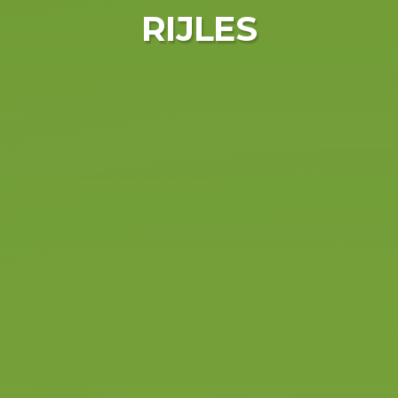
RIJLES
Jij weet het en
jij snapt het!