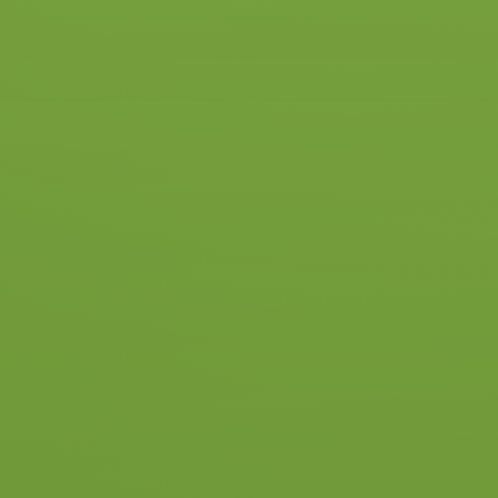
Start Pakket
Met dit pakket leer jij de auto,
de rijschool en instructeur
kennen en weet je hoeveel
rijlessen je nodig hebt.
5 rijlessen
weten hoeveel lessen je
nodig hebt
€ 255
Alles over Autorijles