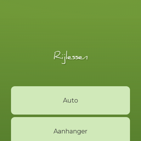
Rijlessen
Auto
Lees Meer
Aanhanger