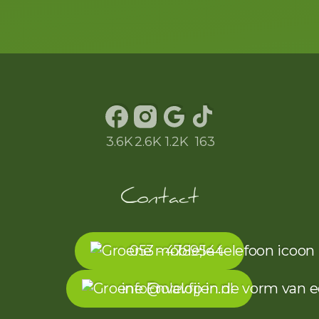
examinatoren het
willen zien, maar wel
op een ontspannen en
leuke manier.
Dankzij haar
begeleiding ben ik in
één keer geslaagd
3.6K
2.6K
1.2K
163
voor zowel mijn
tussentijdse toets als
mijn praktijkexamen.
Contact
Naar mijn mening heb
ik die goede ritten voor
053 - 4789544
een groot deel aan
mijn instructrice te
info@olavfijen.nl
danken.
Bedankt voor alle