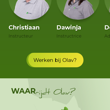
Christiaan
Dawinja
D
Instructeur
Instructrice
Ad
Werken bij Olav?
WAAR
rijdt Olav?