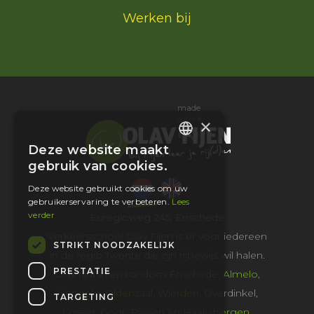
Werken bij
made
with ♥
×
Deze website maakt
DUTCH
gebruik van cookies.
ENGLISH
Deze website gebruikt cookies om uw
gebruikerservaring te verbeteren.
Lees
verder
Euregioweg 245, Enschede
Verkeersschool Olav Fijen is er voor iedereen
STRIKT NOODZAKELIJK
in de regio Twente die zijn rijbewijs wil halen.
PRESTATIE
Olav rijdt in en rondom Enschede,
Almelo
,
Hengelo
,
Oldenzaal
,
Wierden
, Overdinkel,
TARGETING
Losser, Goor,
Rijssen
en
Haaksbergen
.