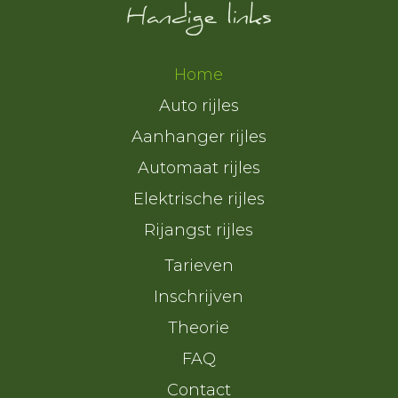
Handige links
leuke lessen en de
fijne begeleiding.
Ik ga de rijlessen
Home
stiekem nog missen!
Auto rijles
Aanhanger rijles
Automaat rijles
Elektrische rijles
Rijangst rijles
Tarieven
Inschrijven
Theorie
FAQ
Contact