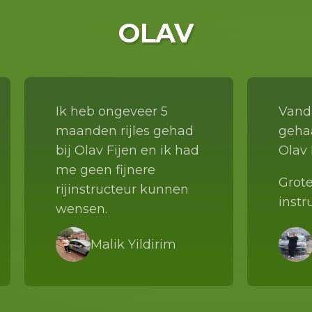
OLAV
Ik heb ongeveer 5
Vanda
maanden rijles gehad
gehaa
bij Olav Fijen en ik had
Olav 
me geen fijnere
Grot
rijinstructeur kunnen
instr
wensen.
fijne 
mijn instructrice is
Hij i
Malik Yildirim
altijd rustig, vrolijk en
gedul
legt alles duidelijk uit.
die a
Ook op de dagen dat
uitle
het wat minder soepel