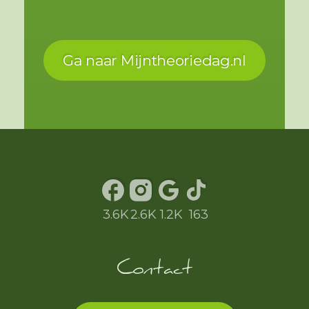
Ga naar Mijntheoriedag.nl
Enschede
WAAR
is de Theoriedag?
3.6K
2.6K
1.2K
163
Contact