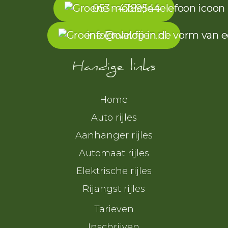
053 - 4789544
info@olavfijen.nl
Handige links
Home
Auto rijles
Aanhanger rijles
Automaat rijles
Elektrische rijles
Rijangst rijles
Tarieven
Inschrijven