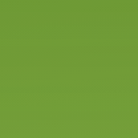
THEORIE
haal hem zo snel
mogelijk