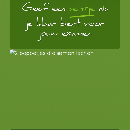
Geef een
seintje
als
je klaar bent voor
jouw examen