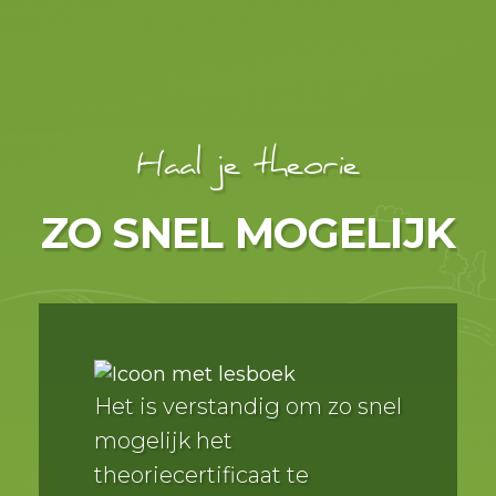
Slide 2 of 2.
Haal je theorie
ZO SNEL MOGELIJK
Het is verstandig om zo snel
mogelijk het
theoriecertificaat te