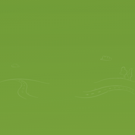
STAP 1.
Als je nog geen DigiD code hebt,
dan kun je deze aanvragen en
activeren op de website
www.digid.nl
STAP 2.
(voor theorie- en
praktijk examen)
Om voor jou een theorie
examen, een tussentijdsetoets