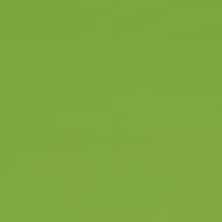
Fijen"
Vervolgens je adres gegevens
invoeren en akkoord gaan met
de algemene voorwaarden.
Zowel jij, als je rijschool
ontvangen een e-mail met de
bevestiging van de machtiging.
STAP 3.
Ga naar de
website van het CBR
en klik daar de CBR
gezondheidsverklaring aan.