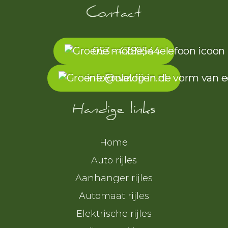
Contact
053 - 4789544
info@olavfijen.nl
Handige links
Home
Auto rijles
Aanhanger rijles
Automaat rijles
Elektrische rijles