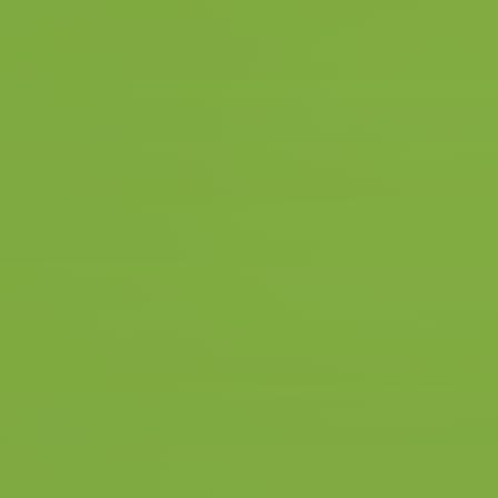
Elke vraag dient met
Nee
beantwoord te worden.
Heb je een vraag waarbij je
twijfelt of het Ja of Nee moet
zijn, neem dan eerst contact op
met de verkeersschool.
Vergeet dit niet!!!
Zonder een ingevulde
gezondheidsverklaring
kunnen wij geen examen
voor je reserveren.