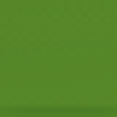
DigiD
Mijn CBR
Mijn Theorie Dag
053 - 4789544
info@olavfijen.nl