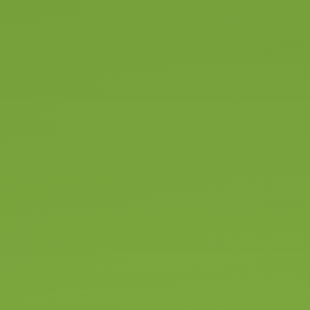
en een praktijkexamen te
kunnen aanvragen moet jij de
rijschool machtigen bij het CBR.
Het machtigen van de rijschool
doe je op de
website van het
CBR
Bij "opleider machtigen" moet je
het rijschoolnummer invullen.
Ons registratie nummer is
2533U7
Je kunt hier ook op naam
zoeken, vul bij vestigingsplaats
"Enschede" in en bij naam
opleider "Verkeersschool Olav