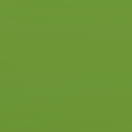
Dankzij de combinatie van
kwaliteit en slimme lessen, die
bijv. ook als DUO-lessen kunt
volgen, heb jij inder lessen nodig
en is jouw rijopleiding dus