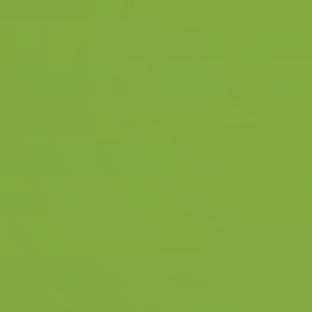
Rijlessen in
Almelo
Het volgen van je eerste
autorijles is natuurlijk erg
spannend, maar ook zeker erg
leuk. Wees gerust, door de
dubbele bediening heeft de
instructeur de volledige controle