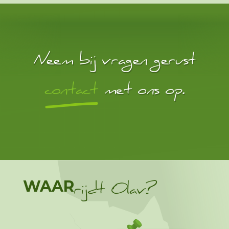
Neem bij vragen gerust
contact
met ons op.
WAAR
rijdt Olav?