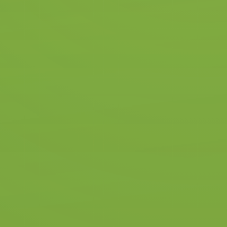
over de lesauto. Als eerste volgt
de noodzakelijke uitleg over de
lesauto en de bediening.
En dan, mag je direct het stuur
in de hand nemen en
wegrijden! Er kan niets
gebeuren.
€ 255
5 rijlessen
Bekijk alle pakketten