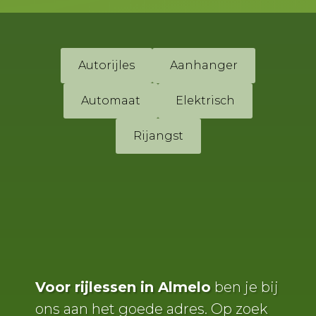
Slide 2 of 2.
Autorijles
Aanhanger
Automaat
Elektrisch
Rijangst
Voor rijlessen in Almelo
ben je bij
ons aan het goede adres. Op zoek