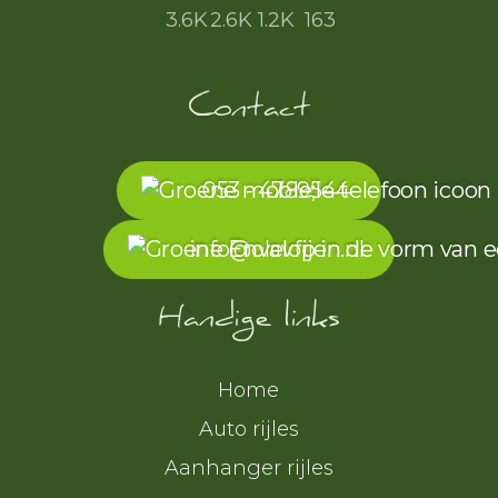
3.6K
2.6K
1.2K
163
Contact
053 - 4789544
info@olavfijen.nl
Handige links
Home
Auto rijles
Aanhanger rijles