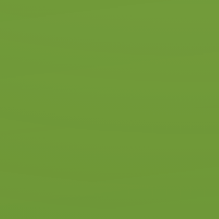
Door rijlessen te combineren met
de RIS (rijopleiding in stappen)
methodiek wordt het
slagingspercentage vergroot.