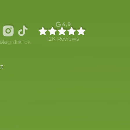
4,9
1.2K Reviews
ok
nstagram
TikTok
ct