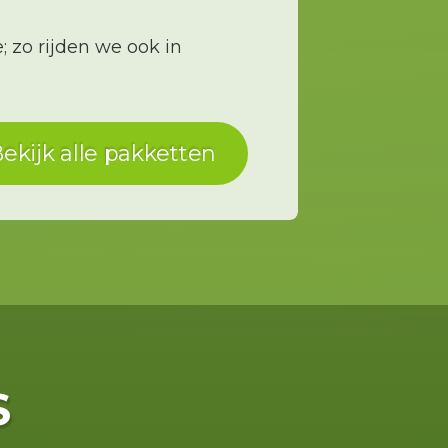
 zo rijden we ook in
ekijk alle pakketten
S