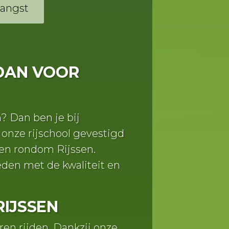
jangst
 DAN VOOR
n? Dan ben je bij
 onze rijschool gevestigd
 en rondom Rijssen.
eden met de kwaliteit en
RIJSSEN
eren rijden. Dankzij onze