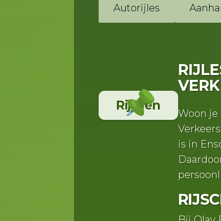
Autorijles
Aanha
RIJL
VERK
Rijssen
Woon je i
Verkeers
is in En
Daardoor
persoonl
RIJS
Bij Olav 