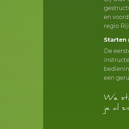
gestruct
en voord
regio Rij
Starten 
De eerst
instruct
bediening
een geru
We sta
je al s