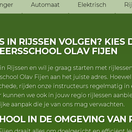
nger
Automaat
Elektrisch
Ri
ES IN RIJSSEN VOLGEN? KIES
EERSSCHOOL OLAV FIJEN
n Rijssen en wil je graag starten met rijlesse
school Olav Fijen aan het juiste adres. Hoewel
schede, rijden onze instructeurs regelmatig in
 kunnen we ook in jouw regio rijlessen aanbi
ijke aanpak die je van ons mag verwachten.
CHOOL IN DE OMGEVING VAN 
Fijen draait alles om doelgericht en efficiënt l