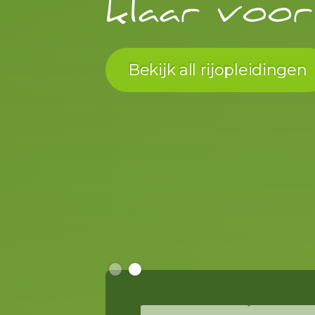
klaar voo
Bekijk all rijopleidingen
Slide 2 of 2.