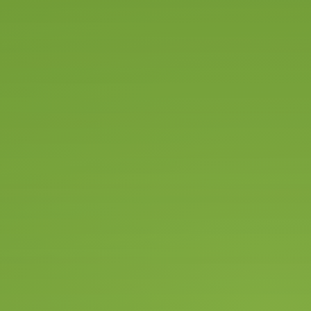
Online
inschrijven
Bel
053 - 4789544