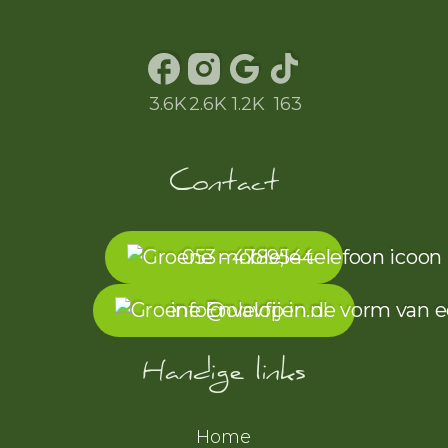
3.6K
2.6K
1.2K
163
Contact
053 - 4789544
info@olavfijen.nl
Handige links
Home