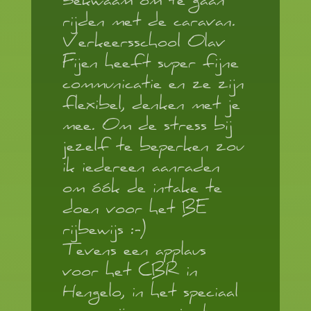
bekwaam om te gaan
rijden met de caravan.
Verkeersschool Olav
Fijen heeft super fijne
communicatie en ze zijn
flexibel, denken met je
mee. Om de stress bij
jezelf te beperken zou
ik iedereen aanraden
om óók de intake te
doen voor het BE
rijbewijs :-)
Tevens een applaus
voor het CBR in
Hengelo, in het speciaal