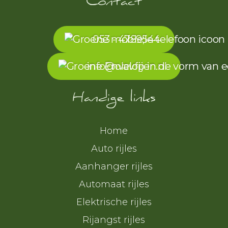
Contact
053 - 4789544
info@olavfijen.nl
Handige links
Home
Auto rijles
Aanhanger rijles
Automaat rijles
Elektrische rijles
Rijangst rijles