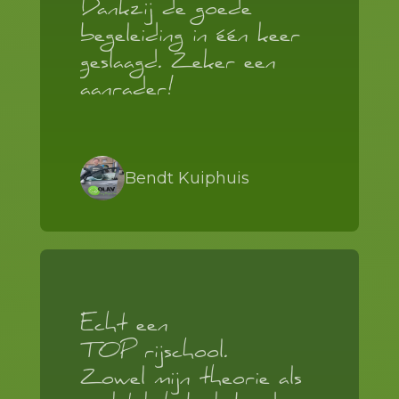
Dankzij de goede
begeleiding in één keer
geslaagd. Zeker een
aanrader!
Bendt Kuiphuis
Echt een
TOP rijschool.
Zowel mijn theorie als