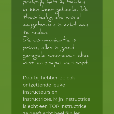
praktijk heb ik beiden
in één keer gehaald. De
theoriedag die word
aangeboden is echt aan
te raden.
De communicatie is
prima, alles is goed
geregeld waardoor alles
vlot en soepel verloopt.
Daarbij hebben ze ook
ontzettende leuke
instructeurs en
instructrices. Mijn instructrice
is echt een TOP instructrice,
ze geeft echt heel fijn les.