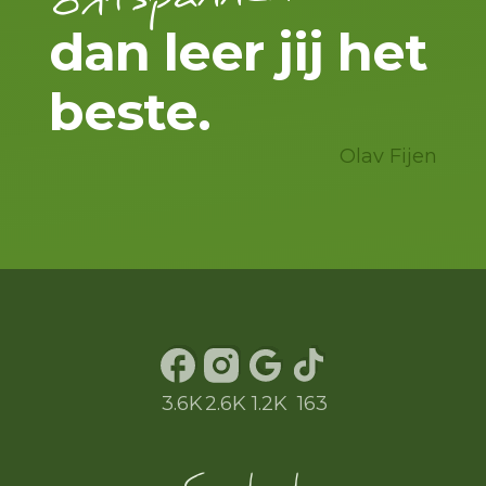
dan leer jij het
beste.
Olav Fijen
3.6K
2.6K
1.2K
163